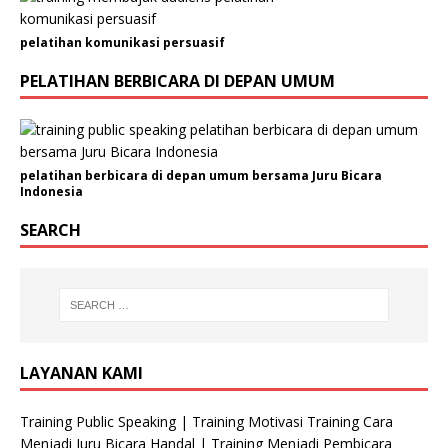
s
a
pelatihan komunikasi persuasif
s
PELATIHAN BERBICARA DI DEPAN UMUM
i
N
a
m
a
pelatihan berbicara di depan umum bersama Juru Bicara
Indonesia
N
a
SEARCH
m
a
LAYANAN KAMI
Training Public Speaking | Training Motivasi Training Cara
Menjadi Juru Bicara Handal | Training Menjadi Pembicara