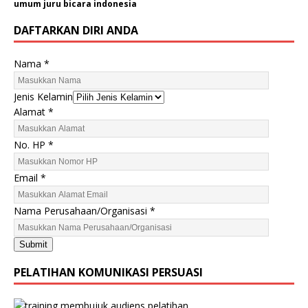
umum juru bicara indonesia
DAFTARKAN DIRI ANDA
P
Nama
*
e
r
Jenis Kelamin
u
Alamat
*
s
a
No. HP
*
h
a
Email
*
a
n
Nama Perusahaan/Organisasi
*
/
O
r
Submit
g
PELATIHAN KOMUNIKASI PERSUASI
a
n
i