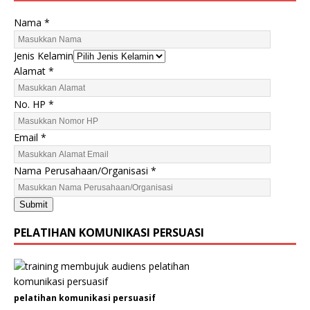
Nama
*
Jenis Kelamin
H
Alamat
*
P
E
No. HP
*
m
a
Email
*
i
l
Nama Perusahaan/Organisasi
*
K
e
Submit
l
a
PELATIHAN KOMUNIKASI PERSUASI
m
i
n
pelatihan komunikasi persuasif