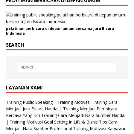
PELATIHAN BERBICARA DI DEPAN UMUM
n
i
s
a
pelatihan berbicara di depan umum bersama Juru Bicara
s
Indonesia
i
N
SEARCH
o
.
A
l
a
m
LAYANAN KAMI
a
t
Training Public Speaking | Training Motivasi Training Cara
Menjadi Juru Bicara Handal | Training Menjadi Pembicara
Percaya Yang Diri Training Cara Menjadi Nara Sumber Handal
| Training Motivasi Goal Setting In Life & Bisnis Tips Cara
Menjadi Nara Sumber Profesional Training Motivasi Karyawan