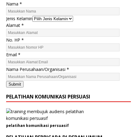
Nama
*
Jenis Kelamin
Alamat
*
P
No. HP
*
e
r
Email
*
u
s
Nama Perusahaan/Organisasi
*
a
h
Submit
a
a
PELATIHAN KOMUNIKASI PERSUASI
n
/
O
r
pelatihan komunikasi persuasif
g
a