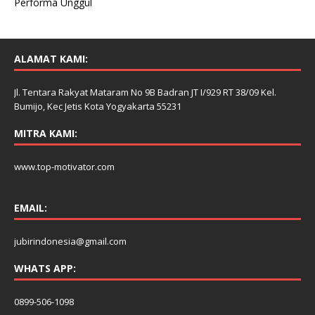
Performa Unggul
ALAMAT KAMI:
Jl. Tentara Rakyat Mataram No 9B Badran JT I/929 RT 38/09 Kel.
Bumijo, Kec Jetis Kota Yogyakarta 55231
MITRA KAMI:
www.top-motivator.com
EMAIL:
jubirindonesia@gmail.com
WHATS APP:
0899-506-1098