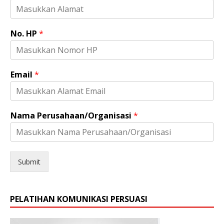
No. HP
*
*
Email
*
J
e
n
i
Nama Perusahaan/Organisasi
*
s
*
Submit
PELATIHAN KOMUNIKASI PERSUASI