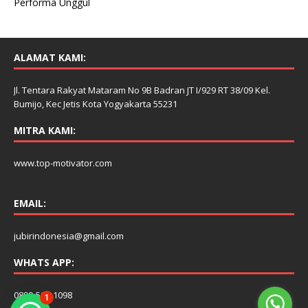
Performa Unggul
ALAMAT KAMI:
Jl. Tentara Rakyat Mataram No 9B Badran JT I/929 RT 38/09 Kel.
Bumijo, Kec Jetis Kota Yogyakarta 55231
MITRA KAMI:
www.top-motivator.com
EMAIL:
jubirindonesia@gmail.com
WHATS APP:
0899-506-1098
1