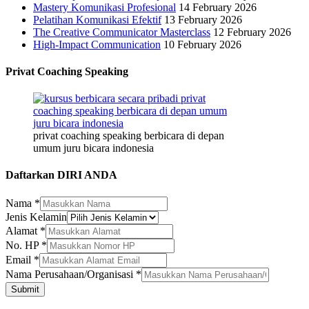
Mastery Komunikasi Profesional
14 February 2026
Pelatihan Komunikasi Efektif
13 February 2026
The Creative Communicator Masterclass
12 February 2026
High-Impact Communication
10 February 2026
Privat Coaching Speaking
privat coaching speaking berbicara di depan
umum juru bicara indonesia
Daftarkan DIRI ANDA
Nama
*
Jenis Kelamin
Alamat
*
Alamat
No. HP
*
Nama
Email
*
Nama
Nama Perusahaan/Organisasi
*
Submit