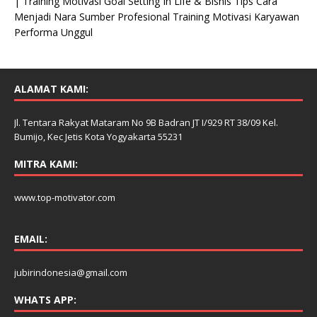
| Training Motivasi Goal Setting In Life & Bisnis Tips Cara
Menjadi Nara Sumber Profesional Training Motivasi Karyawan
Performa Unggul
ALAMAT KAMI:
Jl. Tentara Rakyat Mataram No 9B Badran JT I/929 RT 38/09 Kel.
Bumijo, Kec Jetis Kota Yogyakarta 55231
MITRA KAMI:
www.top-motivator.com
EMAIL:
jubirindonesia@gmail.com
WHATS APP: