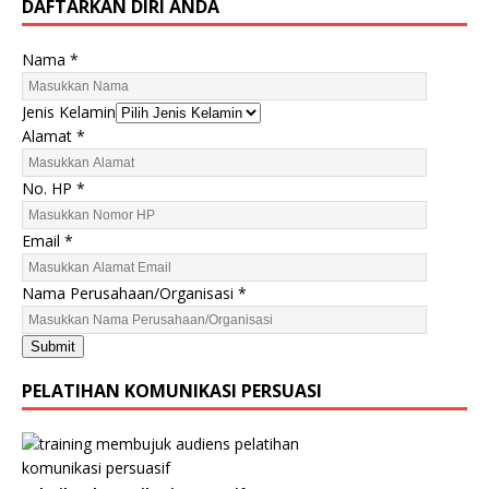
DAFTARKAN DIRI ANDA
Nama
*
Jenis Kelamin
N
Alamat
*
a
m
No. HP
*
a
A
Email
*
l
a
Nama Perusahaan/Organisasi
*
m
a
Submit
t
N
PELATIHAN KOMUNIKASI PERSUASI
o
.