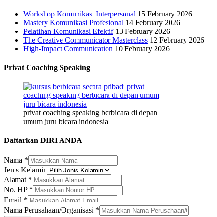
Workshop Komunikasi Interpersonal
15 February 2026
Mastery Komunikasi Profesional
14 February 2026
Pelatihan Komunikasi Efektif
13 February 2026
The Creative Communicator Masterclass
12 February 2026
High-Impact Communication
10 February 2026
Privat Coaching Speaking
privat coaching speaking berbicara di depan
umum juru bicara indonesia
Daftarkan DIRI ANDA
Nama
*
Jenis Kelamin
Alamat
*
Email
No. HP
*
Kelamin
Email
*
Jenis
Nama Perusahaan/Organisasi
*