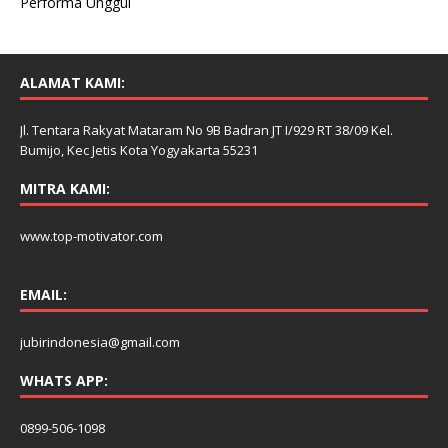
Performa Unggul
ALAMAT KAMI:
Jl. Tentara Rakyat Mataram No 9B Badran JT I/929 RT 38/09 Kel.
Bumijo, Kec Jetis Kota Yogyakarta 55231
MITRA KAMI:
www.top-motivator.com
EMAIL:
jubirindonesia@gmail.com
WHATS APP:
0899-506-1098