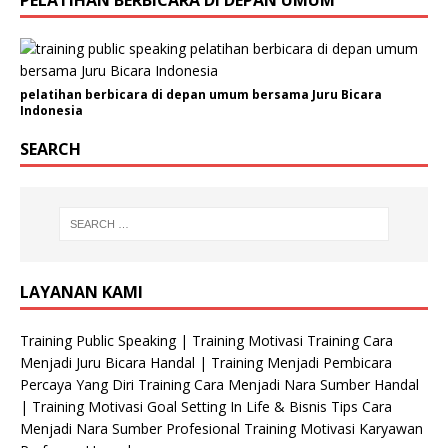
PELATIHAN BERBICARA DI DEPAN UMUM
/
O
r
g
pelatihan berbicara di depan umum bersama Juru Bicara
a
Indonesia
n
i
SEARCH
s
a
s
i
K
e
LAYANAN KAMI
l
a
Training Public Speaking | Training Motivasi Training Cara
m
Menjadi Juru Bicara Handal | Training Menjadi Pembicara
i
Percaya Yang Diri Training Cara Menjadi Nara Sumber Handal
n
| Training Motivasi Goal Setting In Life & Bisnis Tips Cara
Menjadi Nara Sumber Profesional Training Motivasi Karyawan