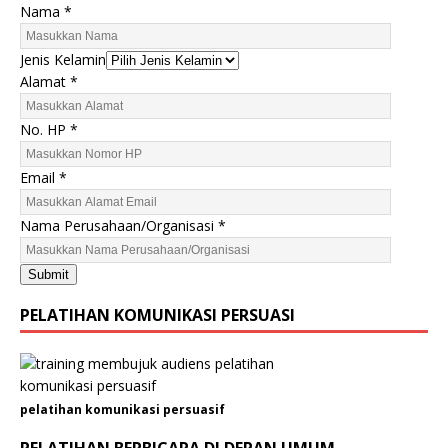
Nama
*
Jenis Kelamin
Alamat
*
E
No. HP
*
m
a
Email
*
i
l
Nama Perusahaan/Organisasi
*
P
e
Submit
r
u
PELATIHAN KOMUNIKASI PERSUASI
s
a
h
a
pelatihan komunikasi persuasif
a
n