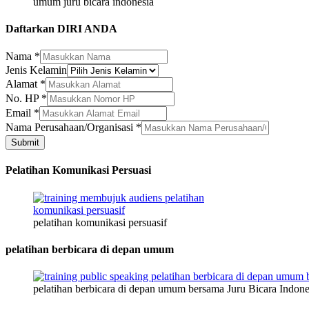
umum juru bicara indonesia
Daftarkan DIRI ANDA
Nama
*
No.
Jenis Kelamin
Kelamin
Alamat
*
Alamat
No. HP
*
Email
*
Nama Perusahaan/Organisasi
*
Submit
Pelatihan Komunikasi Persuasi
pelatihan komunikasi persuasif
pelatihan berbicara di depan umum
pelatihan berbicara di depan umum bersama Juru Bicara Indone