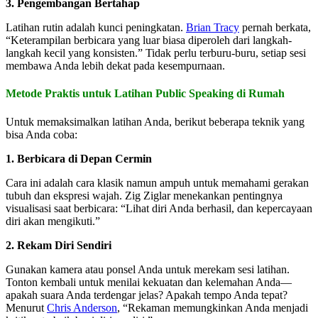
3. Pengembangan Bertahap
Latihan rutin adalah kunci peningkatan.
Brian Tracy
pernah berkata,
“Keterampilan berbicara yang luar biasa diperoleh dari langkah-
langkah kecil yang konsisten.” Tidak perlu terburu-buru, setiap sesi
membawa Anda lebih dekat pada kesempurnaan.
Metode Praktis untuk Latihan Public Speaking di Rumah
Untuk memaksimalkan latihan Anda, berikut beberapa teknik yang
bisa Anda coba:
1. Berbicara di Depan Cermin
Cara ini adalah cara klasik namun ampuh untuk memahami gerakan
tubuh dan ekspresi wajah. Zig Ziglar menekankan pentingnya
visualisasi saat berbicara: “Lihat diri Anda berhasil, dan kepercayaan
diri akan mengikuti.”
2. Rekam Diri Sendiri
Gunakan kamera atau ponsel Anda untuk merekam sesi latihan.
Tonton kembali untuk menilai kekuatan dan kelemahan Anda—
apakah suara Anda terdengar jelas? Apakah tempo Anda tepat?
Menurut
Chris Anderson
, “Rekaman memungkinkan Anda menjadi