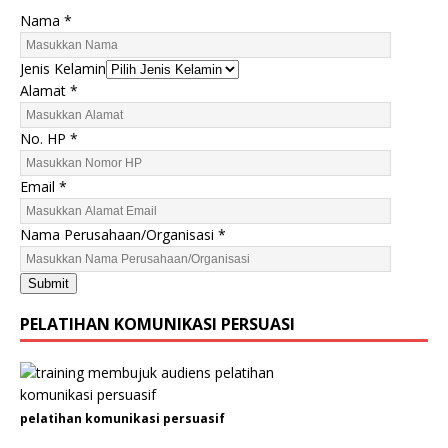
N
Nama
*
o
.
Jenis Kelamin
E
Alamat
*
m
a
No. HP
*
i
l
Email
*
A
l
Nama Perusahaan/Organisasi
*
a
m
a
Submit
t
PELATIHAN KOMUNIKASI PERSUASI
pelatihan komunikasi persuasif