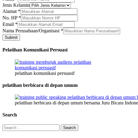
Jenis Kelamin
Alamat
*
No. HP
*
Alamat
Email
*
Nama
Nama Perusahaan/Organisasi
*
Jenis
Submit
Pelatihan Komunikasi Persuasi
pelatihan komunikasi persuasif
pelatihan berbicara di depan umum
pelatihan berbicara di depan umum bersama Juru Bicara Indone
Search
Search
for: