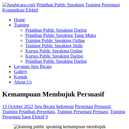
Home
Training
Pelatihan Public Speaking Daring
Pelatihan Public Speaking Tatap Muka
Training Public Speaking Online
Training Public Speaking Skills
Kursus Public Speaking Online
Kursus Public Speaking Daring
Pelatihan Public Speaking Daring
Layanan Juru Bicara
Gallery
Kontak
About Us
Kemampuan Membujuk Persuasif
13 October 2022
Juru Bicara Indonesia
Presentasi Persuasif
,
Training Pelatihan Presentasi
,
Training Presentasi Persuasi
,
Training
Presentasi Yang Efektif
0