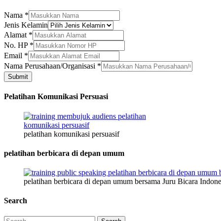
Nama
*
Jenis Kelamin
Alamat
*
No. HP
*
Alamat
Email
*
Perusahaan/Organisasi
Nama Perusahaan/Organisasi
*
Nama
Submit
Pelatihan Komunikasi Persuasi
pelatihan komunikasi persuasif
pelatihan berbicara di depan umum
pelatihan berbicara di depan umum bersama Juru Bicara Indone
Search
Search