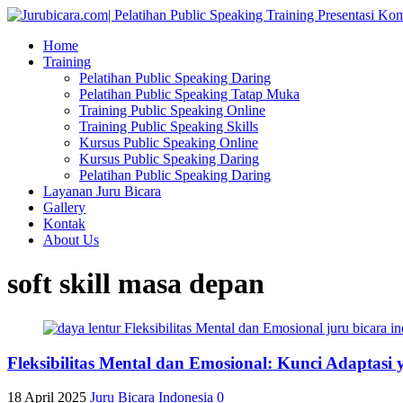
Home
Training
Pelatihan Public Speaking Daring
Pelatihan Public Speaking Tatap Muka
Training Public Speaking Online
Training Public Speaking Skills
Kursus Public Speaking Online
Kursus Public Speaking Daring
Pelatihan Public Speaking Daring
Layanan Juru Bicara
Gallery
Kontak
About Us
soft skill masa depan
Fleksibilitas Mental dan Emosional: Kunci Adapta
18 April 2025
Juru Bicara Indonesia
0