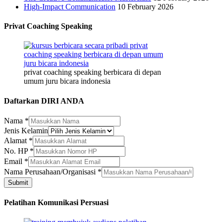
High-Impact Communication
10 February 2026
Privat Coaching Speaking
privat coaching speaking berbicara di depan
umum juru bicara indonesia
Daftarkan DIRI ANDA
Nama
*
Jenis Kelamin
Alamat
*
No. HP
*
Nama
Email
*
Email
Nama Perusahaan/Organisasi
*
Perusahaan/Organisasi
Submit
Pelatihan Komunikasi Persuasi