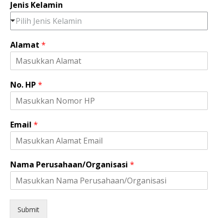
Jenis Kelamin
Pilih Jenis Kelamin
*
Alamat
*
A
l
a
m
No. HP
*
a
t
N
o
Email
*
.
Nama Perusahaan/Organisasi
*
Submit