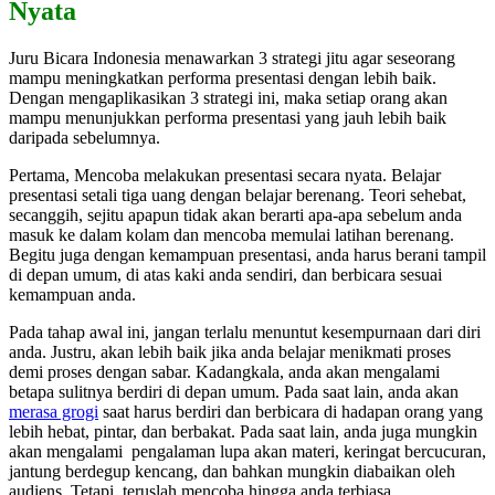
Nyata
Juru Bicara Indonesia menawarkan 3 strategi jitu agar seseorang
mampu meningkatkan performa presentasi dengan lebih baik.
Dengan mengaplikasikan 3 strategi ini, maka setiap orang akan
mampu menunjukkan performa presentasi yang jauh lebih baik
daripada sebelumnya.
Pertama, Mencoba melakukan presentasi secara nyata. Belajar
presentasi setali tiga uang dengan belajar berenang. Teori sehebat,
secanggih, sejitu apapun tidak akan berarti apa-apa sebelum anda
masuk ke dalam kolam dan mencoba memulai latihan berenang.
Begitu juga dengan kemampuan presentasi, anda harus berani tampil
di depan umum, di atas kaki anda sendiri, dan berbicara sesuai
kemampuan anda.
Pada tahap awal ini, jangan terlalu menuntut kesempurnaan dari diri
anda. Justru, akan lebih baik jika anda belajar menikmati proses
demi proses dengan sabar. Kadangkala, anda akan mengalami
betapa sulitnya berdiri di depan umum. Pada saat lain, anda akan
merasa grogi
saat harus berdiri dan berbicara di hadapan orang yang
lebih hebat, pintar, dan berbakat. Pada saat lain, anda juga mungkin
akan mengalami pengalaman lupa akan materi, keringat bercucuran,
jantung berdegup kencang, dan bahkan mungkin diabaikan oleh
audiens. Tetapi, teruslah mencoba hingga anda terbiasa.