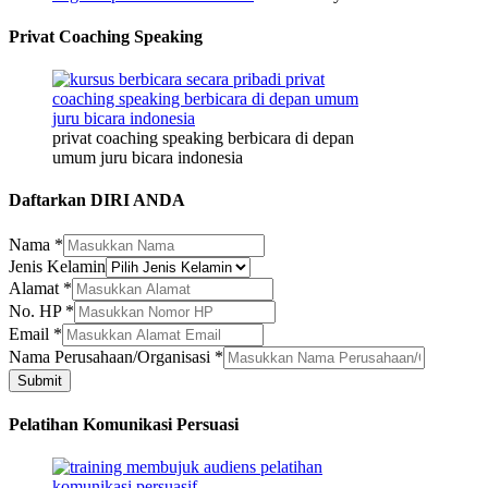
Privat Coaching Speaking
privat coaching speaking berbicara di depan
umum juru bicara indonesia
Daftarkan DIRI ANDA
Nama
*
Jenis Kelamin
Alamat
*
No.
No. HP
*
Nama
Email
*
HP
Nama Perusahaan/Organisasi
*
Submit
Pelatihan Komunikasi Persuasi