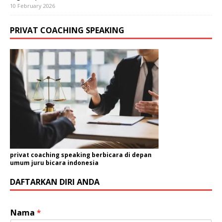
10 February 2026
PRIVAT COACHING SPEAKING
privat coaching speaking berbicara di depan
umum juru bicara indonesia
DAFTARKAN DIRI ANDA
P
Nama
*
e