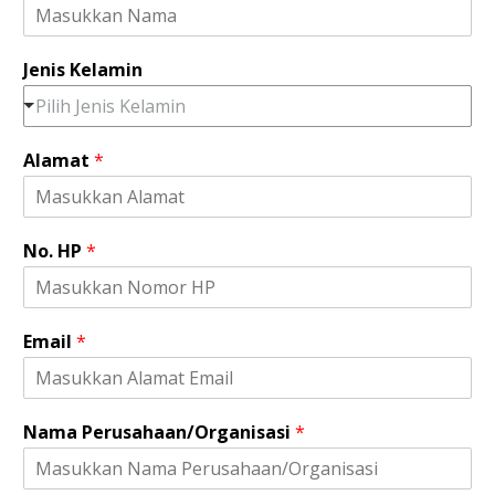
r
u
s
Jenis Kelamin
a
h
Pilih Jenis Kelamin
a
a
Alamat
*
n
/
O
r
No. HP
*
g
a
n
i
Email
*
s
a
s
i
N
Nama Perusahaan/Organisasi
*
a
m