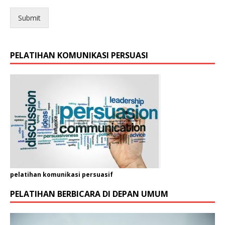
a
A
Submit
l
a
m
a
PELATIHAN KOMUNIKASI PERSUASI
t
pelatihan komunikasi persuasif
PELATIHAN BERBICARA DI DEPAN UMUM