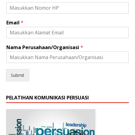
m
i
n
Email
*
Nama Perusahaan/Organisasi
*
Submit
PELATIHAN KOMUNIKASI PERSUASI