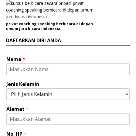
privat coaching speaking berbicara di depan
umum juru bicara indonesia
DAFTARKAN DIRI ANDA
Nama
*
N
Jenis Kelamin
a
m
a
H
Alamat
*
P
K
e
l
No. HP
*
a