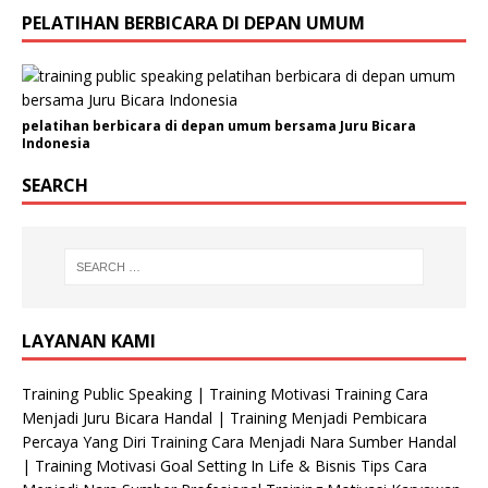
g
PELATIHAN BERBICARA DI DEPAN UMUM
a
n
i
s
a
pelatihan berbicara di depan umum bersama Juru Bicara
Indonesia
s
i
SEARCH
N
a
m
a
LAYANAN KAMI
Training Public Speaking | Training Motivasi Training Cara
Menjadi Juru Bicara Handal | Training Menjadi Pembicara
Percaya Yang Diri Training Cara Menjadi Nara Sumber Handal
| Training Motivasi Goal Setting In Life & Bisnis Tips Cara