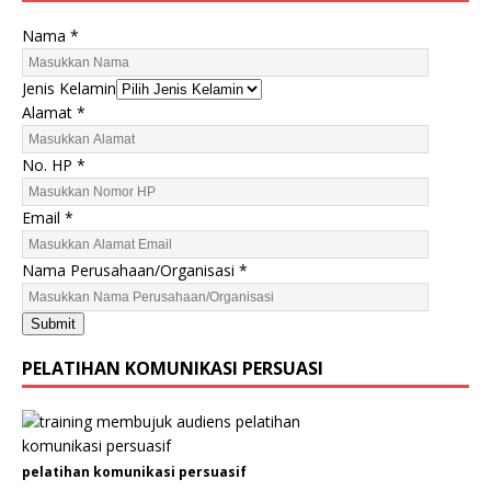
Nama
*
Jenis Kelamin
N
Alamat
*
o
.
No. HP
*
P
e
Email
*
r
u
Nama Perusahaan/Organisasi
*
s
a
Submit
h
a
PELATIHAN KOMUNIKASI PERSUASI
a
n
/
O
pelatihan komunikasi persuasif
r