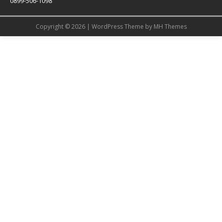
0899-506-1098
Copyright © 2026 | WordPress Theme by
MH Themes