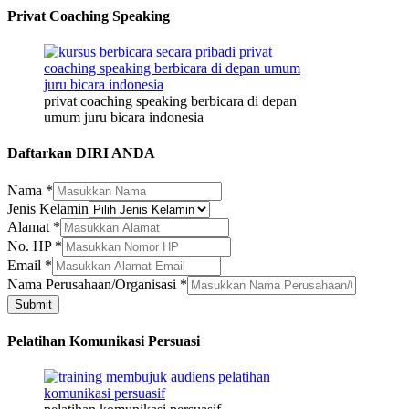
Privat Coaching Speaking
privat coaching speaking berbicara di depan
umum juru bicara indonesia
Daftarkan DIRI ANDA
Nama
*
Jenis Kelamin
HP
Alamat
*
Nama
No. HP
*
Nama
Email
*
Nama Perusahaan/Organisasi
*
Submit
Pelatihan Komunikasi Persuasi