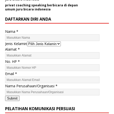
privat coaching speaking berbicara di depan
umum juru bicara indonesia
DAFTARKAN DIRI ANDA
Nama
*
Jenis Kelamin
K
Alamat
*
e
l
No. HP
*
a
m
Email
*
i
n
Nama Perusahaan/Organisasi
*
E
m
Submit
a
i
PELATIHAN KOMUNIKASI PERSUASI
l