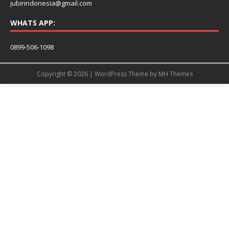
jubirindonesia@gmail.com
WHATS APP:
0899-506-1098
Copyright © 2026 | WordPress Theme by
MH Themes