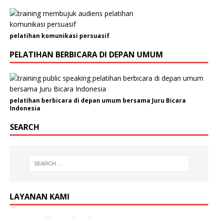
A
l
a
pelatihan komunikasi persuasif
m
a
PELATIHAN BERBICARA DI DEPAN UMUM
t
pelatihan berbicara di depan umum bersama Juru Bicara
Indonesia
SEARCH
LAYANAN KAMI