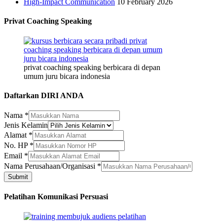
High-Impact Communication
10 February 2026
Privat Coaching Speaking
privat coaching speaking berbicara di depan
umum juru bicara indonesia
Daftarkan DIRI ANDA
Nama
*
Jenis Kelamin
Alamat
*
No. HP
*
Email
*
Kelamin
Nama Perusahaan/Organisasi
*
Email
Submit
Perusahaan/Organisasi
Pelatihan Komunikasi Persuasi