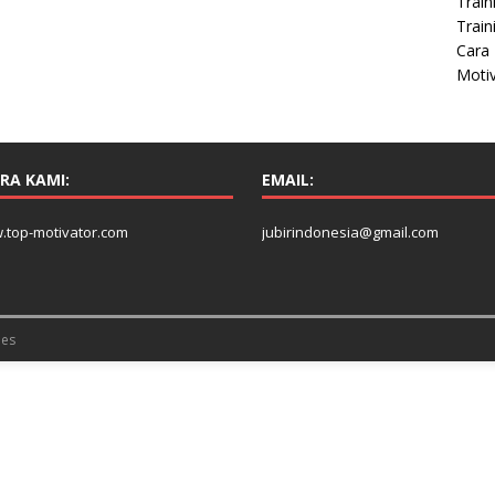
Train
Train
Cara 
Moti
RA KAMI:
EMAIL:
.top-motivator.com
jubirindonesia@gmail.com
es