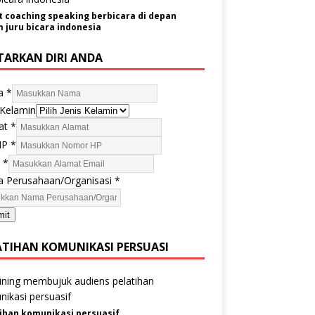
t coaching speaking berbicara di depan
juru bicara indonesia
TARKAN DIRI ANDA
a
*
 Kelamin
at
*
HP
*
l
*
 Perusahaan/Organisasi
*
mit
ATIHAN KOMUNIKASI PERSUASI
ihan komunikasi persuasif