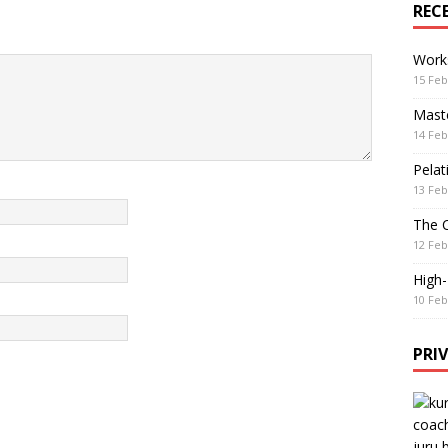
REC
Work
15 Feb
Maste
14 Feb
Pelat
13 Feb
The 
12 Feb
High
10 Feb
PRI