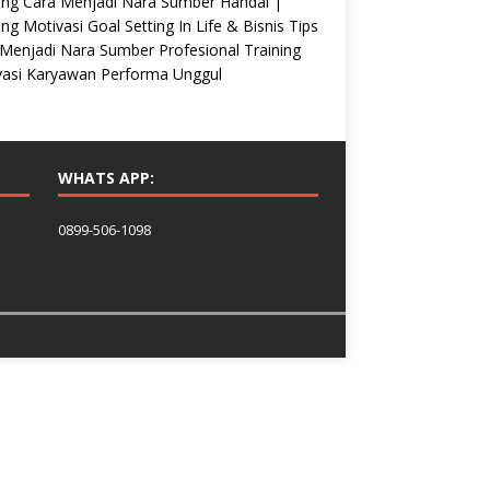
ing Cara Menjadi Nara Sumber Handal |
ing Motivasi Goal Setting In Life & Bisnis Tips
Menjadi Nara Sumber Profesional Training
vasi Karyawan Performa Unggul
WHATS APP:
0899-506-1098