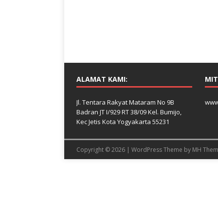
ALAMAT KAMI:
MIT
Jl. Tentara Rakyat Mataram No 9B
www
Badran JT I/929 RT 38/09 Kel. Bumijo,
Kec Jetis Kota Yogyakarta 55231
Copyright © 2026 | WordPress Theme by
MH Them