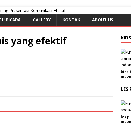
RU BICARA
GALLERY
KONTAK
ABOUT US
nis yang efektif
KID
kids 
indon
LES 
les p
indon