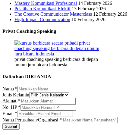
Mastery Komunikasi Profesional
14 February 2026
Pelatihan Komunikasi Efektif
13 February 2026
The Creative Communicator Masterclass
12 February 2026
High-Impact Communication
10 February 2026
Privat Coaching Speaking
privat coaching speaking berbicara di depan
umum juru bicara indonesia
Daftarkan DIRI ANDA
Nama
*
Jenis Kelamin
Nama
Alamat
*
Perusahaan/Organisasi
No. HP
*
Jenis
Email
*
Nama Perusahaan/Organisasi
*
Submit