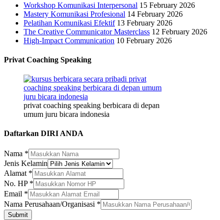
Workshop Komunikasi Interpersonal
15 February 2026
Mastery Komunikasi Profesional
14 February 2026
Pelatihan Komunikasi Efektif
13 February 2026
The Creative Communicator Masterclass
12 February 2026
High-Impact Communication
10 February 2026
Privat Coaching Speaking
privat coaching speaking berbicara di depan
umum juru bicara indonesia
Daftarkan DIRI ANDA
Nama
*
Jenis Kelamin
Kelamin
Alamat
*
HP
No. HP
*
Perusahaan/Organisasi
Email
*
Nama Perusahaan/Organisasi
*
Submit