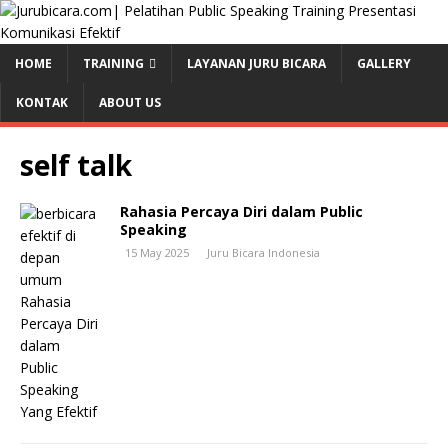
HOME
TRAINING
LAYANAN JURU BICARA
GALLERY
KONTAK
ABOUT US
self talk
Rahasia Percaya Diri dalam Public
Speaking
15 May 2025
Juru Bicara Indonesia