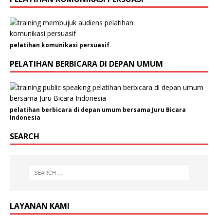
r
u
s
a
pelatihan komunikasi persuasif
h
a
PELATIHAN BERBICARA DI DEPAN UMUM
a
n
/
O
pelatihan berbicara di depan umum bersama Juru Bicara
r
Indonesia
g
a
SEARCH
n
i
s
a
s
i
LAYANAN KAMI