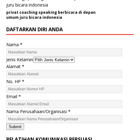
privat coaching speaking berbicara di depan
umum juru bicara indonesia
DAFTARKAN DIRI ANDA
Nama
*
Jenis Kelamin
Alamat
*
H
No. HP
*
P
E
Email
*
m
a
Nama Perusahaan/Organisasi
*
i
l
Submit
P
e
PELATIHAN KOMUNIKASI PERSUASI