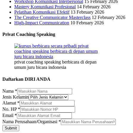
Workshop Komunikasi Interpersonal
15 February 2026
Mastery Komunikasi Profesional
14 February 2026
Pelatihan Komunikasi Efektif
13 February 2026
The Creative Communicator Masterclass
12 February 2026
High-Impact Communication
10 February 2026
Privat Coaching Speaking
privat coaching speaking berbicara di depan
umum juru bicara indonesia
Daftarkan DIRI ANDA
Nama
*
Jenis Kelamin
Alamat
*
No. HP
*
Email
*
Kelamin
Nama Perusahaan/Organisasi
*
Email
Submit
HP