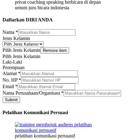
privat coaching speaking berbicara di depan
umum juru bicara indonesia
Daftarkan DIRI ANDA
Nama
*
Nama
Jenis Kelamin
*
Perusahaan/Organisasi
Pilih Jenis Kelamin
Remove item
Pilih Jenis Kelamin
Laki-Laki
Perempuan
Alamat
*
No. HP
*
Email
*
Nama Perusahaan/Organisasi
*
Submit
Pelatihan Komunikasi Persuasi
pelatihan komunikasi persuasif