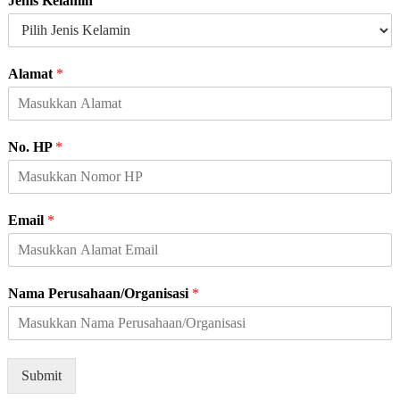
Jenis Kelamin
P
Alamat
*
e
r
u
s
No. HP
*
a
h
a
a
Email
*
n
/
O
r
Nama Perusahaan/Organisasi
*
g
a
n
i
s
Submit
a