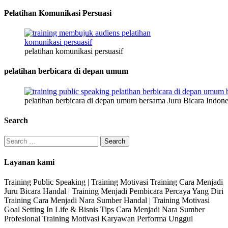
s
i
Pelatihan Komunikasi Persuasi
E
m
a
pelatihan komunikasi persuasif
i
l
pelatihan berbicara di depan umum
K
e
l
pelatihan berbicara di depan umum bersama Juru Bicara Indone
a
m
Search
i
n
Search
for:
Layanan kami
Training Public Speaking | Training Motivasi Training Cara Menjadi
Juru Bicara Handal | Training Menjadi Pembicara Percaya Yang Diri
Training Cara Menjadi Nara Sumber Handal | Training Motivasi
Goal Setting In Life & Bisnis Tips Cara Menjadi Nara Sumber
Profesional Training Motivasi Karyawan Performa Unggul