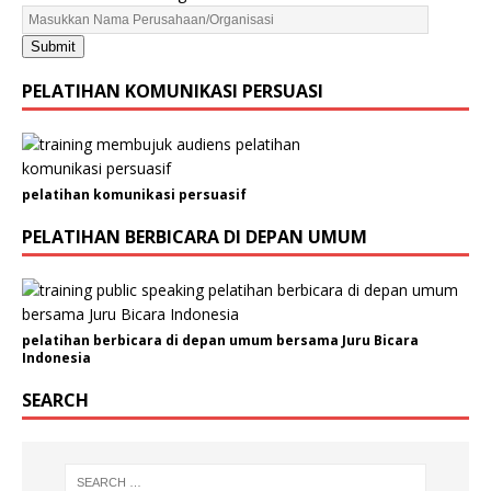
l
a
Submit
m
a
PELATIHAN KOMUNIKASI PERSUASI
t
P
e
r
pelatihan komunikasi persuasif
u
s
PELATIHAN BERBICARA DI DEPAN UMUM
a
h
a
a
pelatihan berbicara di depan umum bersama Juru Bicara
n
Indonesia
/
O
SEARCH
r
g
a