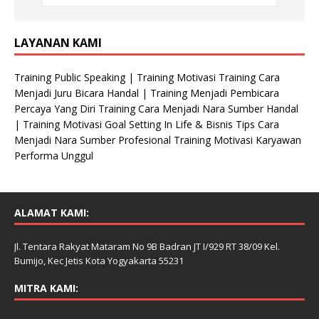
n
i
s
LAYANAN KAMI
a
s
Training Public Speaking | Training Motivasi Training Cara
i
Menjadi Juru Bicara Handal | Training Menjadi Pembicara
Percaya Yang Diri Training Cara Menjadi Nara Sumber Handal
| Training Motivasi Goal Setting In Life & Bisnis Tips Cara
Menjadi Nara Sumber Profesional Training Motivasi Karyawan
Performa Unggul
ALAMAT KAMI:
Jl. Tentara Rakyat Mataram No 9B Badran JT I/929 RT 38/09 Kel.
Bumijo, Kec Jetis Kota Yogyakarta 55231
MITRA KAMI: