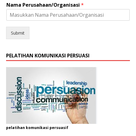
a
Nama Perusahaan/Organisasi
*
t
H
P
N
o
Submit
.
PELATIHAN KOMUNIKASI PERSUASI
pelatihan komunikasi persuasif