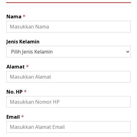
Nama
*
Jenis Kelamin
Alamat
*
No. HP
*
A
Email
*
l
a
m