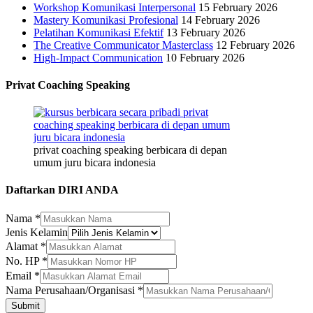
Workshop Komunikasi Interpersonal
15 February 2026
Mastery Komunikasi Profesional
14 February 2026
Pelatihan Komunikasi Efektif
13 February 2026
The Creative Communicator Masterclass
12 February 2026
High-Impact Communication
10 February 2026
Privat Coaching Speaking
privat coaching speaking berbicara di depan
umum juru bicara indonesia
Daftarkan DIRI ANDA
Nama
*
Jenis Kelamin
Kelamin
Alamat
*
HP
No. HP
*
Perusahaan/Organisasi
Email
*
Nama Perusahaan/Organisasi
*
Submit