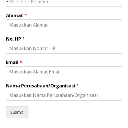
Pilih Jenis Kelamin
Alamat
*
N
No. HP
*
o
.
A
l
Email
*
a
m
a
t
Nama Perusahaan/Organisasi
*
A
l
a
m
a
Submit
t