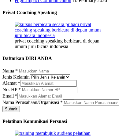
High-Impact Communication
10 February 2026
Privat Coaching Speaking
privat coaching speaking berbicara di depan
umum juru bicara indonesia
Daftarkan DIRI ANDA
Nama
*
Jenis Kelamin
No.
Alamat
*
Kelamin
No. HP
*
Alamat
Email
*
Nama Perusahaan/Organisasi
*
Submit
Pelatihan Komunikasi Persuasi