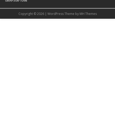
0899-506-1098
Copyright © 2026 | WordPress Theme by
MH Themes