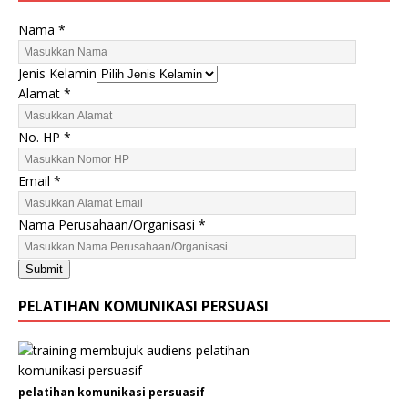
Nama
*
Jenis Kelamin
Alamat
*
H
No. HP
*
P
K
Email
*
e
l
Nama Perusahaan/Organisasi
*
a
m
Submit
i
n
PELATIHAN KOMUNIKASI PERSUASI
J
e
n
i
pelatihan komunikasi persuasif
s