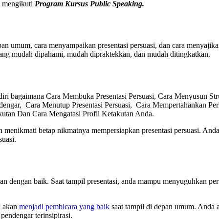
u mengikuti
Program Kursus Public Speaking.
depan umum, cara menyampaikan presentasi persuasi, dan cara menyaji
 yang mudah dipahami, mudah dipraktekkan, dan mudah ditingkatkan.
iri bagaimana Cara Membuka Presentasi Persuasi, Cara Menyusun Struk
ndengar, Cara Menutup Presentasi Persuasi, Cara Mempertahankan Pe
utan Dan Cara Mengatasi Profil Ketakutan Anda.
kan menikmati betap nikmatnya mempersiapkan presentasi persuasi. An
suasi.
n dengan baik. Saat tampil presentasi, anda mampu menyuguhkan perf
a akan
menjadi pembicara yang baik
saat tampil di depan umum. Anda ak
ndengar terinsipirasi.