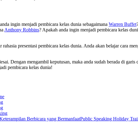
 anda ingin menjadi pembicara kelas dunia sebagaimana
Warren Buffet
ana
Anthony Robbins
? Apakah anda ingin menjadi pembicara kelas dun
ar rahasia presentasi pembicara kelas dunia. Anda akan belajar cara men
 selesai. Dengan mengambil keputusan, maka anda sudah berada di gari
adi pembicara kelas dunia!
ine
ng
ng
king
Public Speaking Holiday Tra