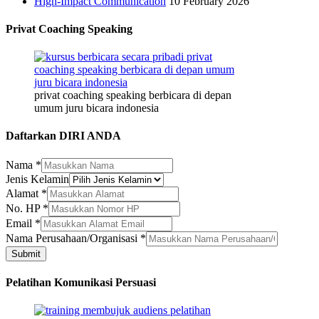
High-Impact Communication
10 February 2026
Privat Coaching Speaking
privat coaching speaking berbicara di depan
umum juru bicara indonesia
Daftarkan DIRI ANDA
Nama
*
Jenis
Jenis Kelamin
Nama
Alamat
*
Email
No. HP
*
Email
*
Nama Perusahaan/Organisasi
*
Submit
Pelatihan Komunikasi Persuasi