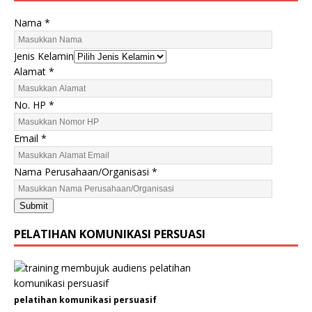
K
Nama
*
e
l
Jenis Kelamin
a
Alamat
*
m
i
No. HP
*
n
N
Email
*
a
m
Nama Perusahaan/Organisasi
*
a
J
e
Submit
n
PELATIHAN KOMUNIKASI PERSUASI
i
s
pelatihan komunikasi persuasif