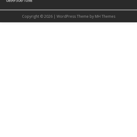
0899-506-1098
Copyright © 2026 | WordPress Theme by
MH Themes