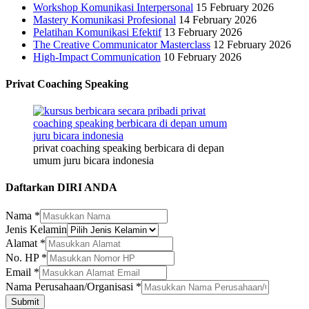
Workshop Komunikasi Interpersonal
15 February 2026
Mastery Komunikasi Profesional
14 February 2026
Pelatihan Komunikasi Efektif
13 February 2026
The Creative Communicator Masterclass
12 February 2026
High-Impact Communication
10 February 2026
Privat Coaching Speaking
privat coaching speaking berbicara di depan
umum juru bicara indonesia
Daftarkan DIRI ANDA
Nama
*
Perusahaan/Organisasi
Jenis Kelamin
Alamat
Alamat
*
Nama
No. HP
*
Email
*
Nama Perusahaan/Organisasi
*
Submit