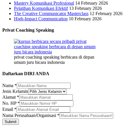
Mastery Komunikasi Profesional
14 February 2026
Pelatihan Komunikasi Efektif
13 February 2026
The Creative Communicator Masterclass
12 February 2026
High-Impact Communication
10 February 2026
Privat Coaching Speaking
privat coaching speaking berbicara di depan
umum juru bicara indonesia
Daftarkan DIRI ANDA
Nama
*
Jenis Kelamin
Nama
Alamat
*
No.
No. HP
*
Jenis
Email
*
Nama Perusahaan/Organisasi
*
Submit