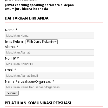
privat coaching speaking berbicara di depan
umum juru bicara indonesia
DAFTARKAN DIRI ANDA
Nama
*
Jenis Kelamin
Alamat
*
No. HP
*
Email
*
N
Nama Perusahaan/Organisasi
*
a
m
Submit
a
P
PELATIHAN KOMUNIKASI PERSUASI
e