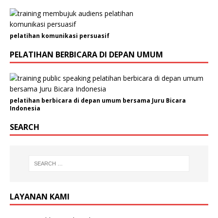
r
u
s
pelatihan komunikasi persuasif
a
h
PELATIHAN BERBICARA DI DEPAN UMUM
a
a
n
/
pelatihan berbicara di depan umum bersama Juru Bicara
O
Indonesia
r
SEARCH
g
a
n
i
s
a
s
LAYANAN KAMI
i
N