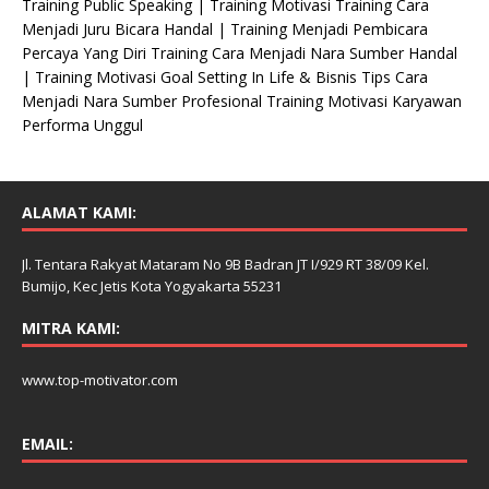
Training Public Speaking | Training Motivasi Training Cara
a
Menjadi Juru Bicara Handal | Training Menjadi Pembicara
m
Percaya Yang Diri Training Cara Menjadi Nara Sumber Handal
a
| Training Motivasi Goal Setting In Life & Bisnis Tips Cara
Menjadi Nara Sumber Profesional Training Motivasi Karyawan
Performa Unggul
ALAMAT KAMI:
Jl. Tentara Rakyat Mataram No 9B Badran JT I/929 RT 38/09 Kel.
Bumijo, Kec Jetis Kota Yogyakarta 55231
MITRA KAMI:
www.top-motivator.com
EMAIL: