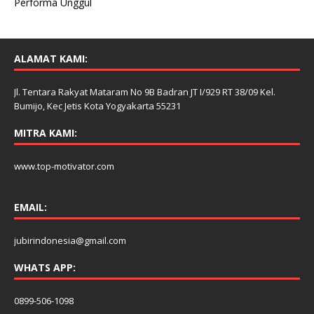
Performa Unggul
ALAMAT KAMI:
Jl. Tentara Rakyat Mataram No 9B Badran JT I/929 RT 38/09 Kel.
Bumijo, Kec Jetis Kota Yogyakarta 55231
MITRA KAMI:
www.top-motivator.com
EMAIL:
jubirindonesia@gmail.com
WHATS APP:
0899-506-1098