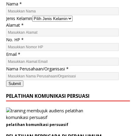
Nama
*
Jenis Kelamin
N
Alamat
*
a
m
No. HP
*
a
N
Email
*
a
m
Nama Perusahaan/Organisasi
*
a
N
Submit
o
.
PELATIHAN KOMUNIKASI PERSUASI
pelatihan komunikasi persuasif