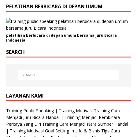
a
PELATIHAN BERBICARA DI DEPAN UMUM
n
i
s
a
pelatihan berbicara di depan umum bersama Juru Bicara
s
Indonesia
i
H
SEARCH
P
N
a
m
a
LAYANAN KAMI
Training Public Speaking | Training Motivasi Training Cara
Menjadi Juru Bicara Handal | Training Menjadi Pembicara
Percaya Yang Diri Training Cara Menjadi Nara Sumber Handal
| Training Motivasi Goal Setting In Life & Bisnis Tips Cara