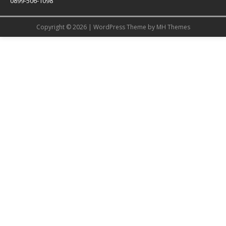
0899-506-1098
Copyright © 2026 | WordPress Theme by
MH Themes