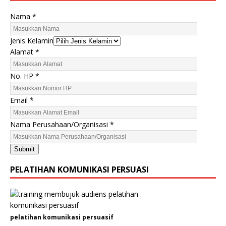
Nama
*
Jenis Kelamin
Alamat
*
P
No. HP
*
e
r
Email
*
u
s
Nama Perusahaan/Organisasi
*
a
h
Submit
a
a
PELATIHAN KOMUNIKASI PERSUASI
n
/
O
r
pelatihan komunikasi persuasif
g