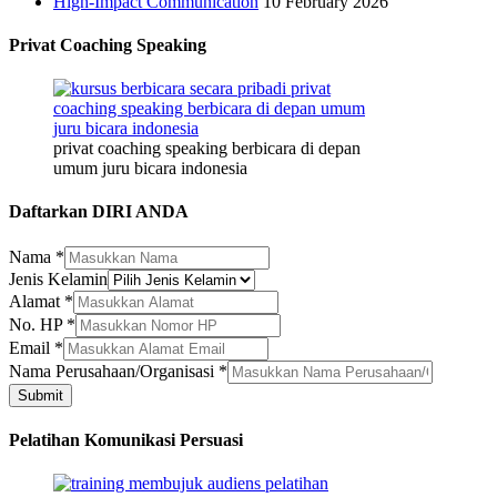
High-Impact Communication
10 February 2026
Privat Coaching Speaking
privat coaching speaking berbicara di depan
umum juru bicara indonesia
Daftarkan DIRI ANDA
Nama
*
Jenis Kelamin
Alamat
*
No. HP
*
Email
Email
*
HP
Nama Perusahaan/Organisasi
*
Nama
Submit
Pelatihan Komunikasi Persuasi