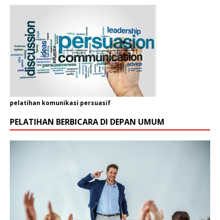
h
a
a
n
/
O
r
g
a
n
pelatihan komunikasi persuasif
i
s
PELATIHAN BERBICARA DI DEPAN UMUM
a
s
i
N
a
m
a