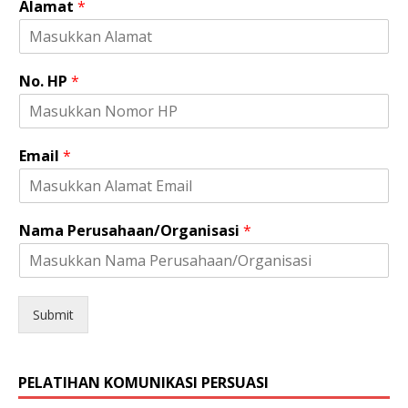
Alamat
*
No. HP
*
Email
*
J
Nama Perusahaan/Organisasi
*
e
n
i
s
P
Submit
e
r
u
PELATIHAN KOMUNIKASI PERSUASI
s
a