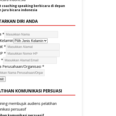
t coaching speaking berbicara di depan
juru bicara indonesia
TARKAN DIRI ANDA
a
*
 Kelamin
at
*
HP
*
l
*
 Perusahaan/Organisasi
*
mit
ATIHAN KOMUNIKASI PERSUASI
ihan komunikasi persuasif