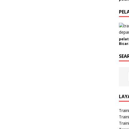
PEL
pelat
Bicar
SEA
LAY
Train
Train
Train