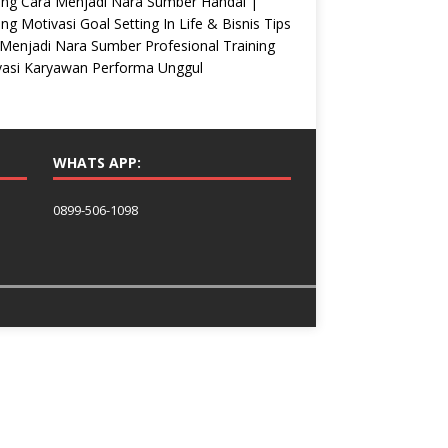
ing Cara Menjadi Nara Sumber Handal |
ing Motivasi Goal Setting In Life & Bisnis Tips
Menjadi Nara Sumber Profesional Training
vasi Karyawan Performa Unggul
WHATS APP:
0899-506-1098