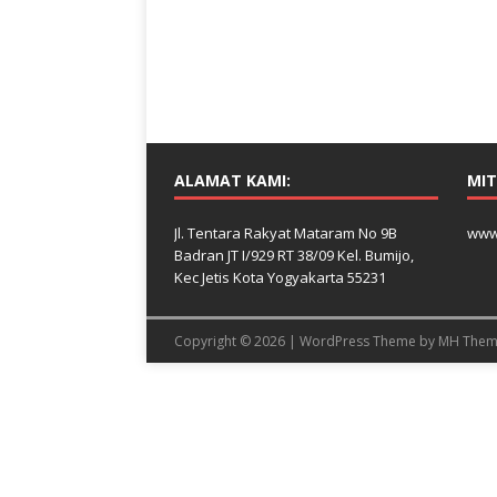
ALAMAT KAMI:
MIT
Jl. Tentara Rakyat Mataram No 9B
www
Badran JT I/929 RT 38/09 Kel. Bumijo,
Kec Jetis Kota Yogyakarta 55231
Copyright © 2026 | WordPress Theme by
MH Them