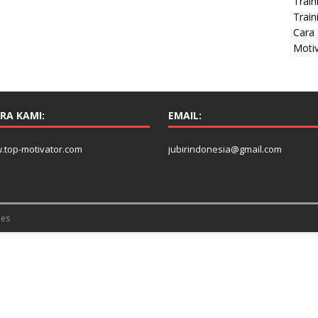
Train
Train
Cara 
Moti
RA KAMI:
EMAIL:
.top-motivator.com
jubirindonesia@gmail.com
es