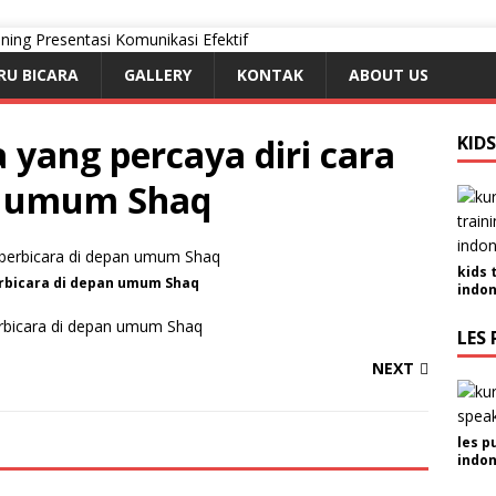
RU BICARA
GALLERY
KONTAK
ABOUT US
 yang percaya diri cara
KID
an umum Shaq
kids 
erbicara di depan umum Shaq
indon
erbicara di depan umum Shaq
LES 
NEXT
les p
indon