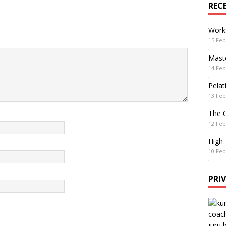
REC
Work
15 Feb
Maste
14 Feb
Pelat
13 Feb
The 
12 Feb
High
10 Feb
PRI