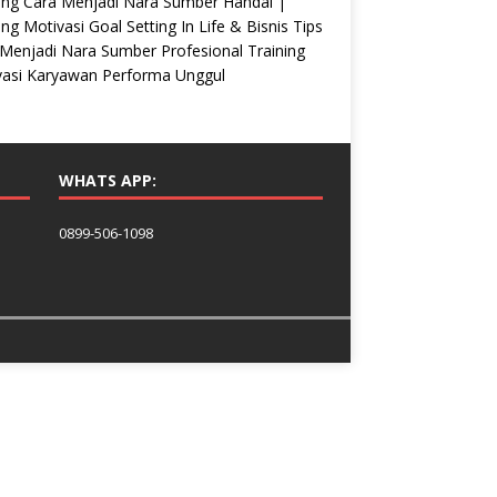
ing Cara Menjadi Nara Sumber Handal |
ing Motivasi Goal Setting In Life & Bisnis Tips
Menjadi Nara Sumber Profesional Training
vasi Karyawan Performa Unggul
WHATS APP:
0899-506-1098