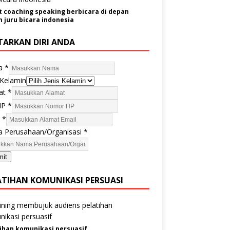
t coaching speaking berbicara di depan
juru bicara indonesia
TARKAN DIRI ANDA
a
*
 Kelamin
at
*
HP
*
l
*
 Perusahaan/Organisasi
*
mit
ATIHAN KOMUNIKASI PERSUASI
ihan komunikasi persuasif