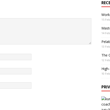
REC
Work
15 Feb
Maste
14 Feb
Pelat
13 Feb
The 
12 Feb
High
10 Feb
PRI