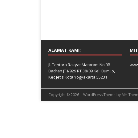
ALAMAT KAMI:
MIT
Jl. Tentara Rakyat Mataram No 9B
www
Badran JT I/929 RT 38/09 Kel. Bumijo,
Kec Jetis Kota Yogyakarta 55231
Copyright © 2026 | WordPress Theme by
MH Them