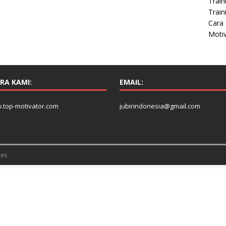
Train
Train
Cara 
Moti
RA KAMI:
EMAIL:
.top-motivator.com
jubirindonesia@gmail.com
es