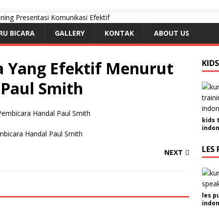
RU BICARA
GALLERY
KONTAK
ABOUT US
 Yang Efektif Menurut
KID
Paul Smith
kids 
indon
mbicara Handal Paul Smith
LES 
NEXT
les p
indon