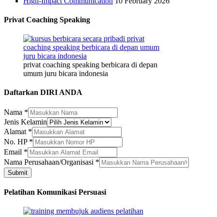
High-Impact Communication
10 February 2026
Privat Coaching Speaking
privat coaching speaking berbicara di depan
umum juru bicara indonesia
Daftarkan DIRI ANDA
Nama
*
Jenis Kelamin
Alamat
*
HP
No. HP
*
Email
Email
*
Kelamin
Nama Perusahaan/Organisasi
*
Submit
Pelatihan Komunikasi Persuasi