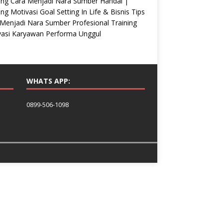
ing Cara Menjadi Nara Sumber Handal |
ing Motivasi Goal Setting In Life & Bisnis Tips
Menjadi Nara Sumber Profesional Training
vasi Karyawan Performa Unggul
WHATS APP:
0899-506-1098