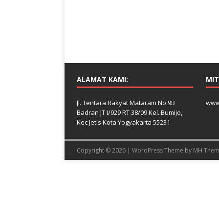
ALAMAT KAMI:
MIT
Jl. Tentara Rakyat Mataram No 9B
www
Badran JT I/929 RT 38/09 Kel. Bumijo,
Kec Jetis Kota Yogyakarta 55231
Copyright © 2026 | WordPress Theme by
MH Them