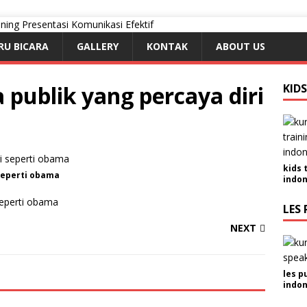
RU BICARA
GALLERY
KONTAK
ABOUT US
publik yang percaya diri
KID
kids 
seperti obama
indon
seperti obama
LES 
NEXT
les p
indon