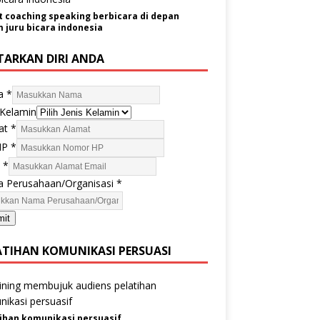
t coaching speaking berbicara di depan
juru bicara indonesia
TARKAN DIRI ANDA
a
*
 Kelamin
at
*
HP
*
l
*
 Perusahaan/Organisasi
*
mit
ATIHAN KOMUNIKASI PERSUASI
ihan komunikasi persuasif