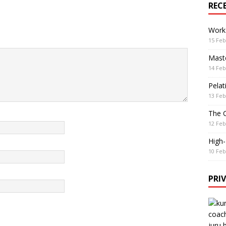
REC
Work
15 Feb
Maste
14 Feb
Pelat
13 Feb
The 
12 Feb
High
10 Feb
PRI