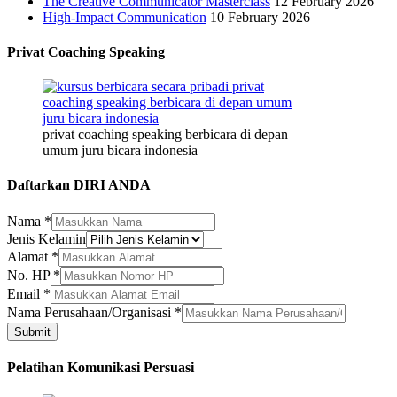
The Creative Communicator Masterclass
12 February 2026
High-Impact Communication
10 February 2026
Privat Coaching Speaking
privat coaching speaking berbicara di depan
umum juru bicara indonesia
Daftarkan DIRI ANDA
HP
Nama
*
Nama
Jenis Kelamin
Alamat
Alamat
*
No. HP
*
Email
*
Nama Perusahaan/Organisasi
*
Submit
Pelatihan Komunikasi Persuasi