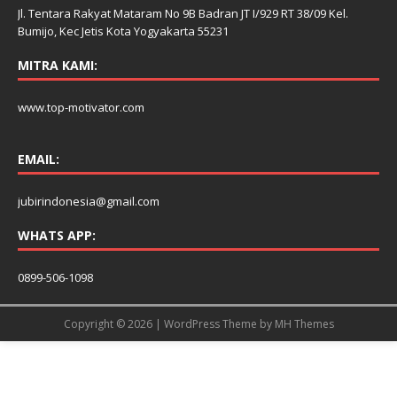
Jl. Tentara Rakyat Mataram No 9B Badran JT I/929 RT 38/09 Kel.
Bumijo, Kec Jetis Kota Yogyakarta 55231
MITRA KAMI:
www.top-motivator.com
EMAIL:
jubirindonesia@gmail.com
WHATS APP:
0899-506-1098
Copyright © 2026 | WordPress Theme by
MH Themes