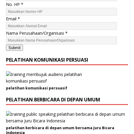
A
No. HP
*
l
a
Email
*
m
a
Nama Perusahaan/Organisasi
*
t
N
Submit
a
m
PELATIHAN KOMUNIKASI PERSUASI
a
pelatihan komunikasi persuasif
PELATIHAN BERBICARA DI DEPAN UMUM
pelatihan berbicara di depan umum bersama Juru Bicara
Indonesia