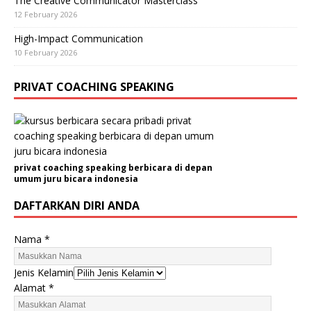
The Creative Communicator Masterclass
12 February 2026
High-Impact Communication
10 February 2026
PRIVAT COACHING SPEAKING
privat coaching speaking berbicara di depan
umum juru bicara indonesia
DAFTARKAN DIRI ANDA
Nama
*
N
Jenis Kelamin
o
Alamat
*
.